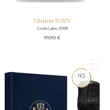
Mumm RSRV
Cuvée Lalou 2008
119,90 €
93
/100