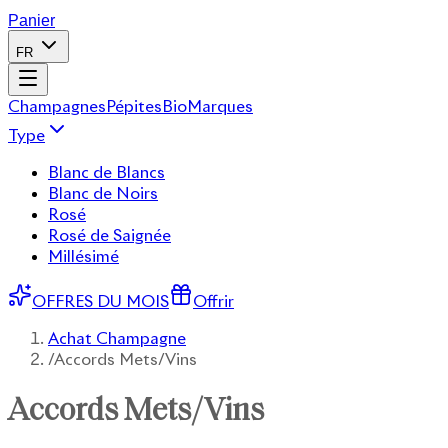
Panier
FR
Champagnes
Pépites
Bio
Marques
Type
Blanc de Blancs
Blanc de Noirs
Rosé
Rosé de Saignée
Millésimé
OFFRES DU MOIS
Offrir
Achat Champagne
/
Accords Mets/Vins
Accords Mets/Vins