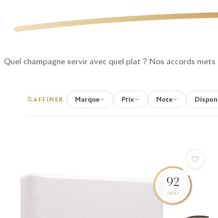
Quel champagne servir avec quel plat ? Nos accords mets 
Marque
Prix
Note
Disponi
AFFINER
92
/100