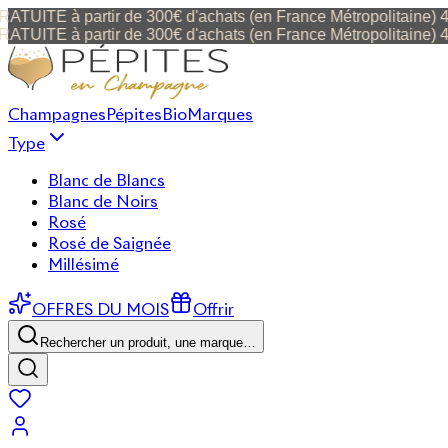
 à partir de 300€ d'achats (en France Métropolitaine) 40 € de
 à partir de 300€ d'achats (en France Métropolitaine) 40 € de
Champagnes
Pépites
Bio
Marques
Type
Blanc de Blancs
Blanc de Noirs
Rosé
Rosé de Saignée
Millésimé
OFFRES DU MOIS
Offrir
Rechercher un produit, une marque…