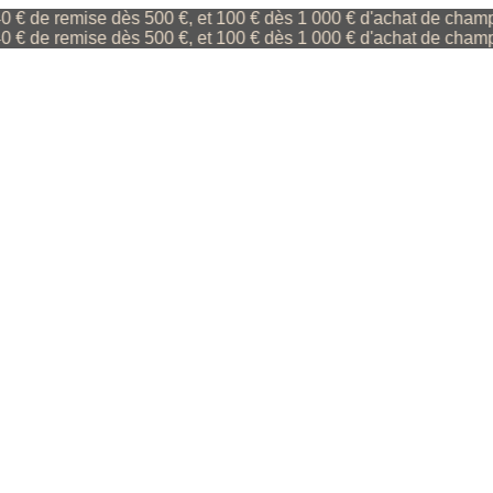
 remise dès 500 €, et 100 € dès 1 000 € d'achat de champagne (
 remise dès 500 €, et 100 € dès 1 000 € d'achat de champagne (