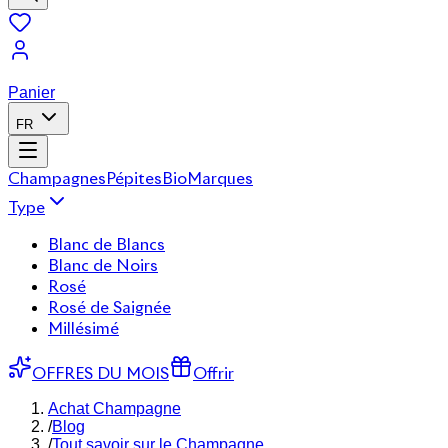
Panier
FR
Champagnes
Pépites
Bio
Marques
Type
Blanc de Blancs
Blanc de Noirs
Rosé
Rosé de Saignée
Millésimé
OFFRES DU MOIS
Offrir
Achat Champagne
/
Blog
/
Tout savoir sur le Champagne