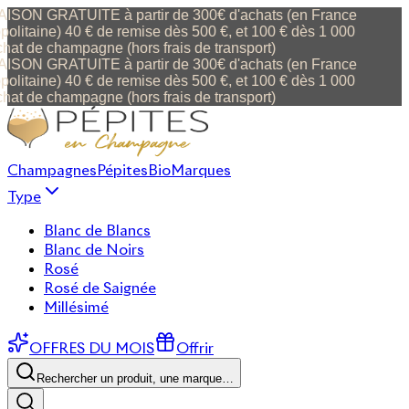
ISON GRATUITE à partir de 300€ d'achats (en France
olitaine) 40 € de remise dès 500 €, et 100 € dès 1 000
hat de champagne (hors frais de transport)
ISON GRATUITE à partir de 300€ d'achats (en France
olitaine) 40 € de remise dès 500 €, et 100 € dès 1 000
hat de champagne (hors frais de transport)
Champagnes
Pépites
Bio
Marques
Type
Blanc de Blancs
Blanc de Noirs
Rosé
Rosé de Saignée
Millésimé
OFFRES DU MOIS
Offrir
Rechercher un produit, une marque…