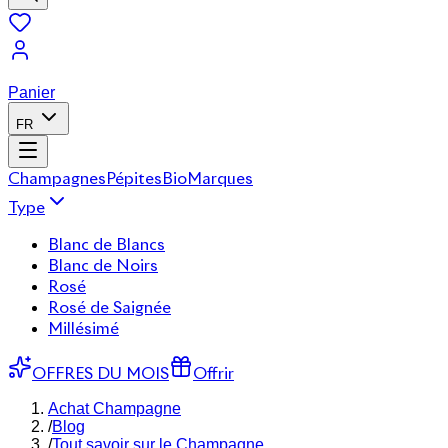
Panier
FR
Champagnes
Pépites
Bio
Marques
Type
Blanc de Blancs
Blanc de Noirs
Rosé
Rosé de Saignée
Millésimé
OFFRES DU MOIS
Offrir
Achat Champagne
/
Blog
/
Tout savoir sur le Champagne