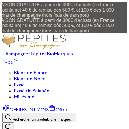
ISON GRATUITE à partir de 300€ d'achats (en France
politaine) 40 € de remise dès 500 €, et 100 € dès 1 000
chat de champagne (hors frais de transport)
ISON GRATUITE à partir de 300€ d'achats (en France
politaine) 40 € de remise dès 500 €, et 100 € dès 1 000
chat de champagne (hors frais de transport)
Champagnes
Pépites
Bio
Marques
Type
Blanc de Blancs
Blanc de Noirs
Rosé
Rosé de Saignée
Millésimé
OFFRES DU MOIS
Offrir
Rechercher un produit, une marque…