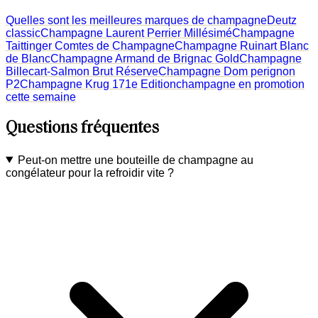
Quelles sont les meilleures marques de champagne
Deutz
classic
Champagne Laurent Perrier Millésimé
Champagne
Taittinger Comtes de Champagne
Champagne Ruinart Blanc
de Blanc
Champagne Armand de Brignac Gold
Champagne
Billecart-Salmon Brut Réserve
Champagne Dom perignon
P2
Champagne Krug 171e Edition
champagne en promotion
cette semaine
Questions fréquentes
Peut-on mettre une bouteille de champagne au
congélateur pour la refroidir vite ?