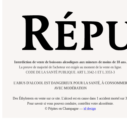
Interdiction de vente de boissons alcooliques aux mineurs de moins de 18 ans.
La preuve de majorité de l'acheteur est exigée au moment de la vente en ligne.
CODE DE LA SANTÉ PUBLIQUE. ART L.3342-1 ET L.3353-3
L'ABUS D'ALCOOL EST DANGEREUX POUR LA SANTÉ, À CONSOMME
AVEC MODÉRATION
Des Éthylotests en vente sur ce site. L'alcool est en cause dans 1 accident mortel sur 3
Pour savoir si vous pouvez conduire, contrôlez votre alcoolémie.​
© Pépites en Champagne —
id design