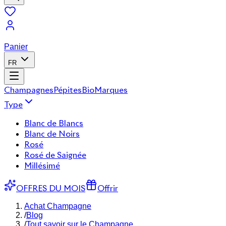
Panier
FR
Champagnes
Pépites
Bio
Marques
Type
Blanc de Blancs
Blanc de Noirs
Rosé
Rosé de Saignée
Millésimé
OFFRES DU MOIS
Offrir
Achat Champagne
/
Blog
/
Tout savoir sur le Champagne