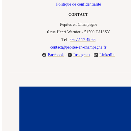
Politique de confidentialité
CONTACT
Pépites en Champagne
6 rue Henri Warnier - 51500 TAISSY
Tél :
06 72 17 49 65
contact@pepites-en-champagne.fr
Facebook
·
Instagram
·
LinkedIn