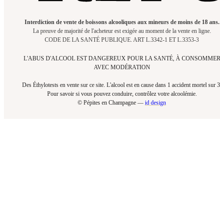
Interdiction de vente de boissons alcooliques aux mineurs de moins de 18 ans.
La preuve de majorité de l'acheteur est exigée au moment de la vente en ligne.
CODE DE LA SANTÉ PUBLIQUE. ART L.3342-1 ET L.3353-3
L'ABUS D'ALCOOL EST DANGEREUX POUR LA SANTÉ, À CONSOMME
AVEC MODÉRATION
Des Éthylotests en vente sur ce site. L'alcool est en cause dans 1 accident mortel sur 3
Pour savoir si vous pouvez conduire, contrôlez votre alcoolémie.​
© Pépites en Champagne —
id design