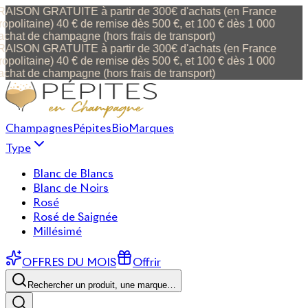
AISON GRATUITE à partir de 300€ d'achats (en France
politaine) 40 € de remise dès 500 €, et 100 € dès 1 000
chat de champagne (hors frais de transport)
AISON GRATUITE à partir de 300€ d'achats (en France
politaine) 40 € de remise dès 500 €, et 100 € dès 1 000
chat de champagne (hors frais de transport)
Champagnes
Pépites
Bio
Marques
Type
Blanc de Blancs
Blanc de Noirs
Rosé
Rosé de Saignée
Millésimé
OFFRES DU MOIS
Offrir
Rechercher un produit, une marque…