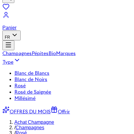
Panier
FR
Champagnes
Pépites
Bio
Marques
Type
Blanc de Blancs
Blanc de Noirs
Rosé
Rosé de Saignée
Millésimé
OFFRES DU MOIS
Offrir
Achat Champagne
/
Champagnes
/
Rosé