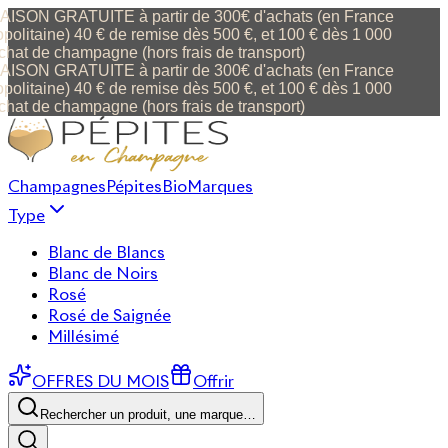
ISON GRATUITE à partir de 300€ d'achats (en France
politaine) 40 € de remise dès 500 €, et 100 € dès 1 000
chat de champagne (hors frais de transport)
ISON GRATUITE à partir de 300€ d'achats (en France
politaine) 40 € de remise dès 500 €, et 100 € dès 1 000
chat de champagne (hors frais de transport)
Champagnes
Pépites
Bio
Marques
Type
Blanc de Blancs
Blanc de Noirs
Rosé
Rosé de Saignée
Millésimé
OFFRES DU MOIS
Offrir
Rechercher un produit, une marque…