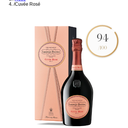
/
Cuvée Rosé
94
/100