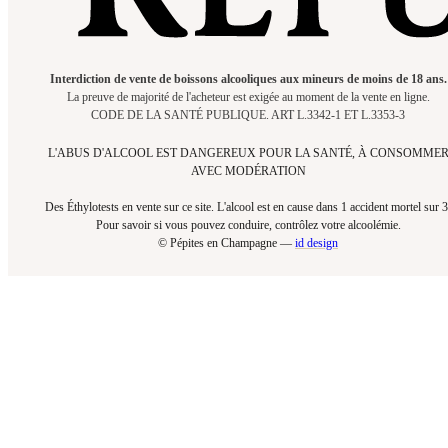
Interdiction de vente de boissons alcooliques aux mineurs de moins de 18 ans.
La preuve de majorité de l'acheteur est exigée au moment de la vente en ligne.
CODE DE LA SANTÉ PUBLIQUE. ART L.3342-1 ET L.3353-3
L'ABUS D'ALCOOL EST DANGEREUX POUR LA SANTÉ, À CONSOMME
AVEC MODÉRATION
Des Éthylotests en vente sur ce site. L'alcool est en cause dans 1 accident mortel sur 3
Pour savoir si vous pouvez conduire, contrôlez votre alcoolémie.​
© Pépites en Champagne —
id design