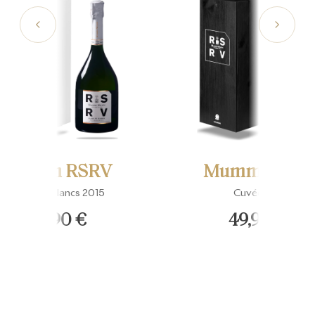
Mumm RSRV
Mumm RSRV
Blanc de blancs 2015
Cuvée 4.5
59,90 €
49,90 €