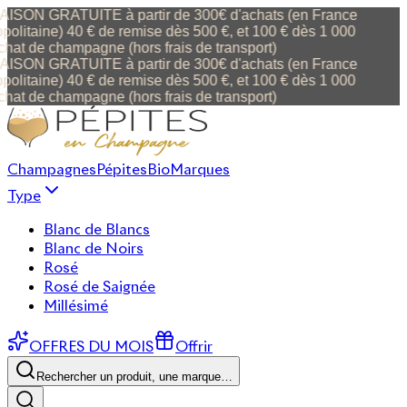
ISON GRATUITE à partir de 300€ d'achats (en France
politaine) 40 € de remise dès 500 €, et 100 € dès 1 000
chat de champagne (hors frais de transport)
ISON GRATUITE à partir de 300€ d'achats (en France
politaine) 40 € de remise dès 500 €, et 100 € dès 1 000
chat de champagne (hors frais de transport)
Champagnes
Pépites
Bio
Marques
Type
Blanc de Blancs
Blanc de Noirs
Rosé
Rosé de Saignée
Millésimé
OFFRES DU MOIS
Offrir
Rechercher un produit, une marque…