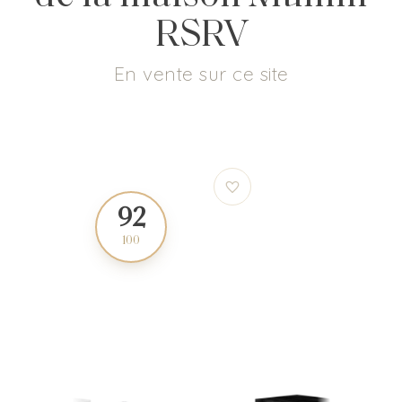
RSRV
En vente sur ce site
92
90
100
100