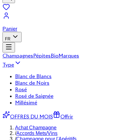
Panier
FR
Champagnes
Pépites
Bio
Marques
Type
Blanc de Blancs
Blanc de Noirs
Rosé
Rosé de Saignée
Millésimé
OFFRES DU MOIS
Offrir
Achat Champagne
/
Accords Mets/Vins
/
Champagne pour l'Apéritifs