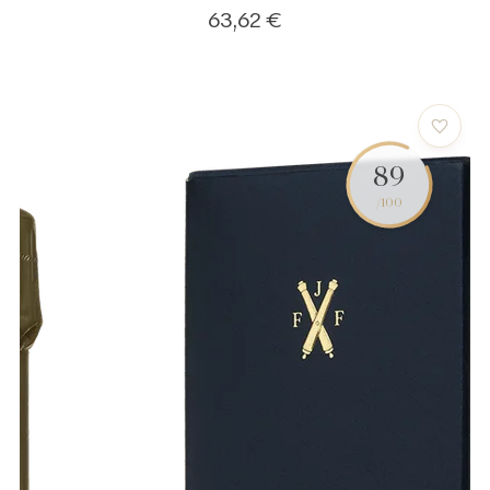
63,62 €
89
/100