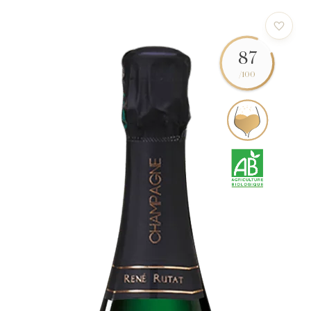
87
/100