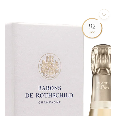
92
/100