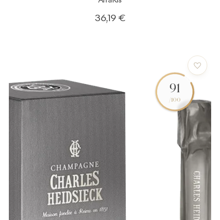
36,19 €
91
/100