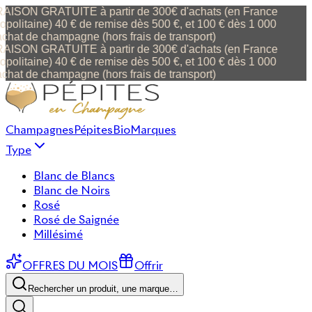
ISON GRATUITE à partir de 300€ d'achats (en France
politaine) 40 € de remise dès 500 €, et 100 € dès 1 000
chat de champagne (hors frais de transport)
ISON GRATUITE à partir de 300€ d'achats (en France
politaine) 40 € de remise dès 500 €, et 100 € dès 1 000
chat de champagne (hors frais de transport)
Champagnes
Pépites
Bio
Marques
Type
Blanc de Blancs
Blanc de Noirs
Rosé
Rosé de Saignée
Millésimé
OFFRES DU MOIS
Offrir
Rechercher un produit, une marque…