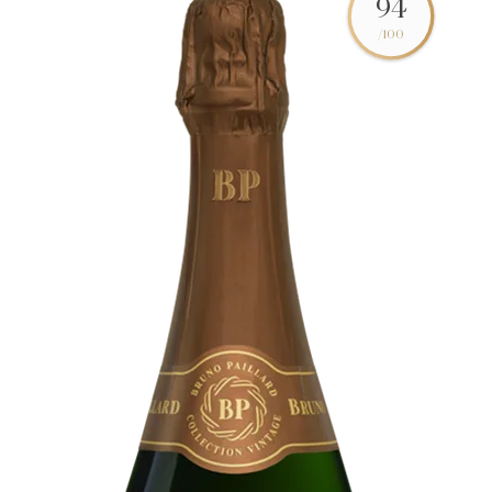
94
/100