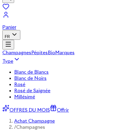
Panier
FR
Champagnes
Pépites
Bio
Marques
Type
Blanc de Blancs
Blanc de Noirs
Rosé
Rosé de Saignée
Millésimé
OFFRES DU MOIS
Offrir
Achat Champagne
/
Champagnes