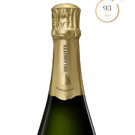
93
/100