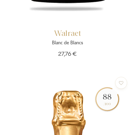
Walraet
Blanc de Blancs
27,76 €
88
/100