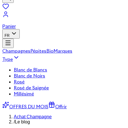
Panier
FR
Champagnes
Pépites
Bio
Marques
Type
Blanc de Blancs
Blanc de Noirs
Rosé
Rosé de Saignée
Millésimé
OFFRES DU MOIS
Offrir
Achat Champagne
/
Le blog