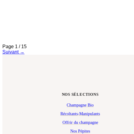
3 décembre 2025
Comment reconnaître un grand vin de la rive gauche ?
Sols de graves, Cabernet Sauvignon, graphite et cèdre :
derrière chaque grand vin de la rive gauche se cachent des
marqueurs précis à identifier.
Page
1
/
15
Suivant
→
NOS SÉLECTIONS
Champagne Bio
Récoltants-Manipulants
Offrir du champagne
Nos Pépites