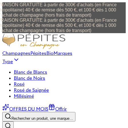
VRAISON GRATUITE à partir de 300€ d'achats (en France
ropolitaine) 40 € de remise dès 500 €, et 100 € dès 1 000
'achat de champagne (hors frais de transport)
VRAISON GRATUITE à partir de 300€ d'achats (en France
ropolitaine) 40 € de remise dès 500 €, et 100 € dès 1 000
'achat de champagne (hors frais de transport)
Champagnes
Pépites
Bio
Marques
Type
Blanc de Blancs
Blanc de Noirs
Rosé
Rosé de Saignée
Millésimé
OFFRES DU MOIS
Offrir
Rechercher un produit, une marque…