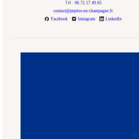
Tél :
06 72 17 49 65
contact@pepites-en-champagne.fr
Facebook
·
Instagram
·
LinkedIn