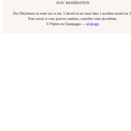
AVEC MODÉRATION
Des Éthylotests en vente sur ce site. L'alcool est en cause dans 1 accident mortel sur 3
Pour savoir si vous pouvez conduire, contrôlez votre alcoolémie.​
© Pépites en Champagne —
id design