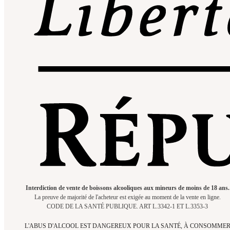
Interdiction de vente de boissons alcooliques aux mineurs de moins de 18 ans.
La preuve de majorité de l'acheteur est exigée au moment de la vente en ligne.
CODE DE LA SANTÉ PUBLIQUE. ART L.3342-1 ET L.3353-3
L'ABUS D'ALCOOL EST DANGEREUX POUR LA SANTÉ, À CONSOMME