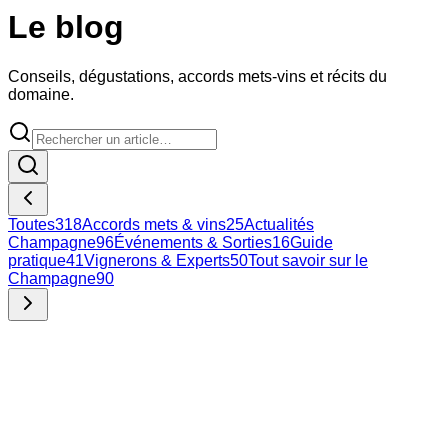
Le blog
Conseils, dégustations, accords mets-vins et récits du
domaine.
Toutes
318
Accords mets & vins
25
Actualités
Champagne
96
Événements & Sorties
16
Guide
pratique
41
Vignerons & Experts
50
Tout savoir sur le
Champagne
90
27 juillet 2026
Apprendre la dégustation en Rhône-Alpes : voyage au cœur
d’un vignoble pluriel
De la syrah du Rhône septentrional au gamay du Beaujolais
jusqu’aux cépages alpins de Savoie, Rhône-Alpes est un
terrain d’apprentissage idéal pour qui veut s’initier à la
dégustation.