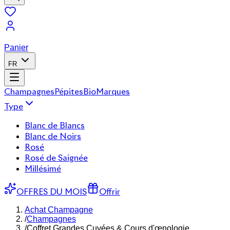
Panier
FR
Champagnes
Pépites
Bio
Marques
Type
Blanc de Blancs
Blanc de Noirs
Rosé
Rosé de Saignée
Millésimé
OFFRES DU MOIS
Offrir
Achat Champagne
/
Champagnes
/
Coffret Grandes Cuvées & Cours d'œnologie