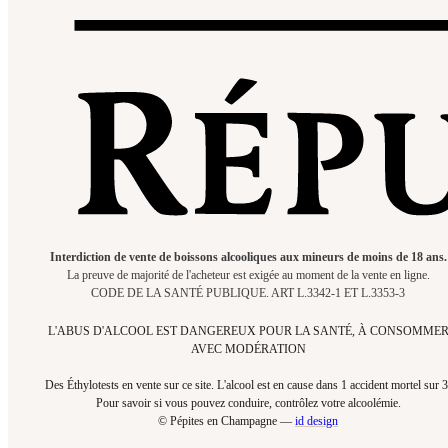
Interdiction de vente de boissons alcooliques aux mineurs de moins de 18 ans.
La preuve de majorité de l'acheteur est exigée au moment de la vente en ligne.
CODE DE LA SANTÉ PUBLIQUE. ART L.3342-1 ET L.3353-3
L'ABUS D'ALCOOL EST DANGEREUX POUR LA SANTÉ, À CONSOMME
AVEC MODÉRATION
Des Éthylotests en vente sur ce site. L'alcool est en cause dans 1 accident mortel sur 3
Pour savoir si vous pouvez conduire, contrôlez votre alcoolémie.​
© Pépites en Champagne —
id design