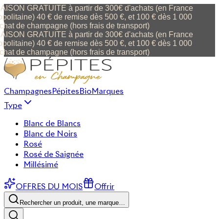
ISON GRATUITE à partir de 300€ d'achats (en France
politaine) 40 € de remise dès 500 €, et 100 € dès 1 000
chat de champagne (hors frais de transport)
ISON GRATUITE à partir de 300€ d'achats (en France
politaine) 40 € de remise dès 500 €, et 100 € dès 1 000
chat de champagne (hors frais de transport)
Champagnes
Pépites
Bio
Marques
Type
Blanc de Blancs
Blanc de Noirs
Rosé
Rosé de Saignée
Millésimé
OFFRES DU MOIS
Offrir
Rechercher un produit, une marque…