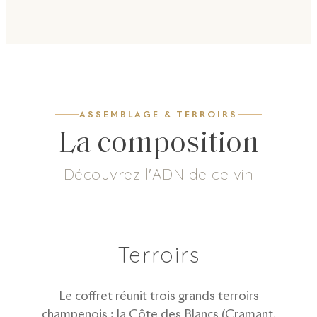
ASSEMBLAGE & TERROIRS
La composition
Découvrez l'ADN de ce vin
7
g/L
57
%
43
%
Dosage
Pinot Noir
Chardonnay
Terroirs
Le coffret réunit trois grands terroirs
champenois : la Côte des Blancs (Cramant,