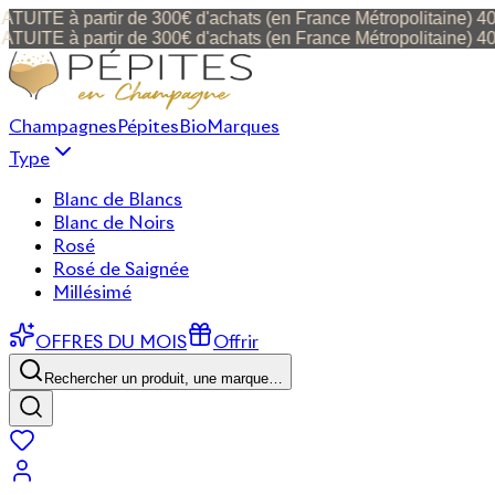
 à partir de 300€ d'achats (en France Métropolitaine) 40 € de 
 à partir de 300€ d'achats (en France Métropolitaine) 40 € de 
Champagnes
Pépites
Bio
Marques
Type
Blanc de Blancs
Blanc de Noirs
Rosé
Rosé de Saignée
Millésimé
OFFRES DU MOIS
Offrir
Rechercher un produit, une marque…