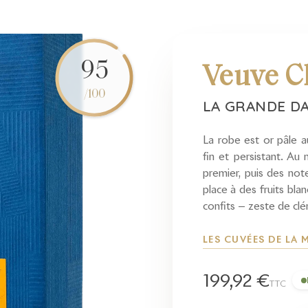
95
Veuve C
/100
LA GRANDE D
La robe est or pâle a
fin et persistant. Au 
premier, puis des note
place à des fruits bl
confits — zeste de cl
LES CUVÉES DE LA
199,92 €
TTC