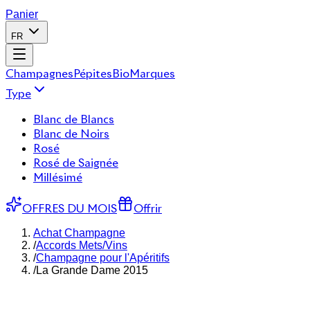
Panier
FR
Champagnes
Pépites
Bio
Marques
Type
Blanc de Blancs
Blanc de Noirs
Rosé
Rosé de Saignée
Millésimé
OFFRES DU MOIS
Offrir
Achat Champagne
/
Accords Mets/Vins
/
Champagne pour l'Apéritifs
/
La Grande Dame 2015