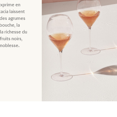
'exprime en
acia laissent
t des agrumes
bouche, la
la richesse du
ruits noirs,
 noblesse.