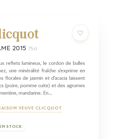
licquot
AME 2015
75cl
ux reflets lumineux, le cordon de bulles
nez, une minéralité fraîche s'exprime en
s florales de jasmin et d'acacia laissent
ancs (poire, pomme cuite) et des agrumes
émentine, mandarine. En…
 MAISON VEUVE CLICQUOT
EN STOCK