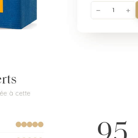
−
+
1
erts
ée à cette
95