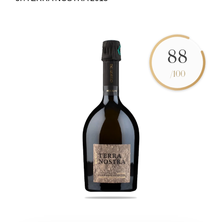
88
/100