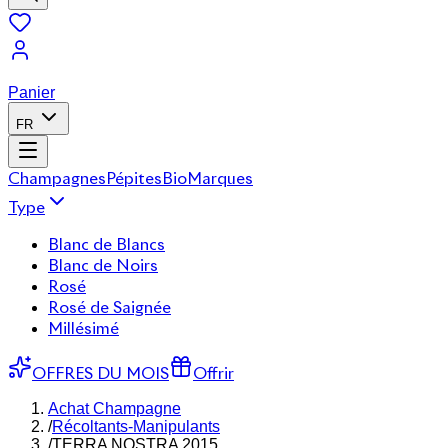
Panier
FR
Champagnes
Pépites
Bio
Marques
Type
Blanc de Blancs
Blanc de Noirs
Rosé
Rosé de Saignée
Millésimé
OFFRES DU MOIS
Offrir
Achat Champagne
/
Récoltants-Manipulants
/
TERRA NOSTRA 2015