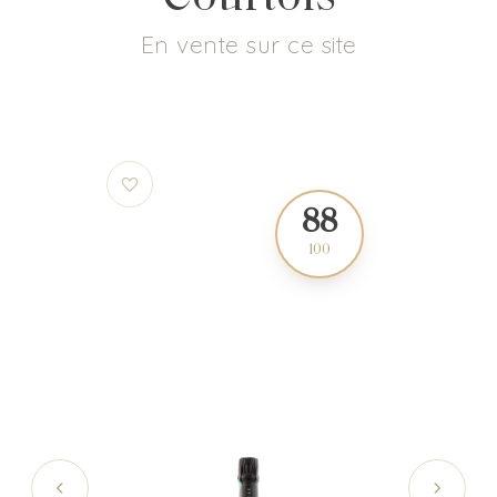
En vente sur ce site
85
88
100
100