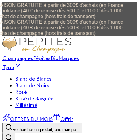
ISON GRATUITE à partir de 300€ d'achats (en France
politaine) 40 € de remise dès 500 €, et 100 € dès 1 000
chat de champagne (hors frais de transport)
ISON GRATUITE à partir de 300€ d'achats (en France
politaine) 40 € de remise dès 500 €, et 100 € dès 1 000
chat de champagne (hors frais de transport)
Champagnes
Pépites
Bio
Marques
Type
Blanc de Blancs
Blanc de Noirs
Rosé
Rosé de Saignée
Millésimé
OFFRES DU MOIS
Offrir
Rechercher un produit, une marque…