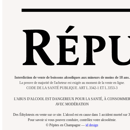
Interdiction de vente de boissons alcooliques aux mineurs de moins de 18 ans.
La preuve de majorité de l'acheteur est exigée au moment de la vente en ligne.
CODE DE LA SANTÉ PUBLIQUE. ART L.3342-1 ET L.3353-3
L'ABUS D'ALCOOL EST DANGEREUX POUR LA SANTÉ, À CONSOMME
AVEC MODÉRATION
Des Éthylotests en vente sur ce site. L'alcool est en cause dans 1 accident mortel sur 3
Pour savoir si vous pouvez conduire, contrôlez votre alcoolémie.​
© Pépites en Champagne —
id design