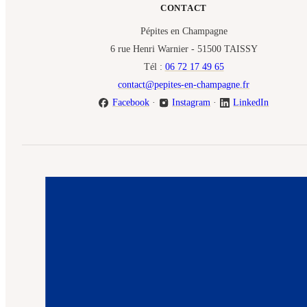
CONTACT
Pépites en Champagne
6 rue Henri Warnier - 51500 TAISSY
Tél :
06 72 17 49 65
contact@pepites-en-champagne.fr
Facebook
·
Instagram
·
LinkedIn