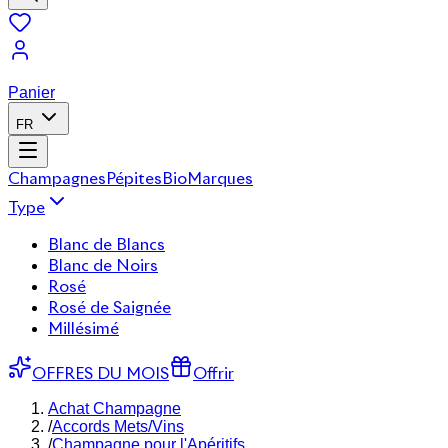
Panier
FR
Champagnes
Pépites
Bio
Marques
Type
Blanc de Blancs
Blanc de Noirs
Rosé
Rosé de Saignée
Millésimé
OFFRES DU MOIS
Offrir
Achat Champagne
/
Accords Mets/Vins
/
Champagne pour l'Apéritifs