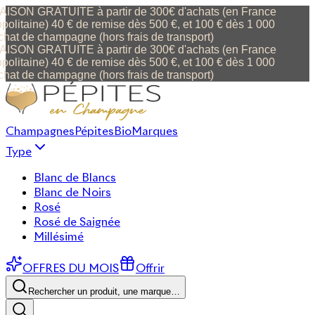
ISON GRATUITE à partir de 300€ d'achats (en France
olitaine) 40 € de remise dès 500 €, et 100 € dès 1 000
hat de champagne (hors frais de transport)
ISON GRATUITE à partir de 300€ d'achats (en France
olitaine) 40 € de remise dès 500 €, et 100 € dès 1 000
hat de champagne (hors frais de transport)
Champagnes
Pépites
Bio
Marques
Type
Blanc de Blancs
Blanc de Noirs
Rosé
Rosé de Saignée
Millésimé
OFFRES DU MOIS
Offrir
Rechercher un produit, une marque…