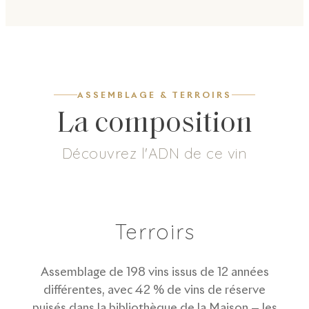
ASSEMBLAGE & TERROIRS
La composition
Découvrez l'ADN de ce vin
6
g/L
45
%
18
%
37
%
Dosage
Pinot Noir
Pinot Meunier
Chardonnay
Terroirs
Assemblage de 198 vins issus de 12 années
différentes, avec 42 % de vins de réserve
puisés dans la bibliothèque de la Maison — les