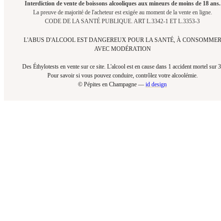
Interdiction de vente de boissons alcooliques aux mineurs de moins de 18 ans.
La preuve de majorité de l'acheteur est exigée au moment de la vente en ligne.
CODE DE LA SANTÉ PUBLIQUE. ART L.3342-1 ET L.3353-3
L'ABUS D'ALCOOL EST DANGEREUX POUR LA SANTÉ, À CONSOMME
AVEC MODÉRATION
Des Éthylotests en vente sur ce site. L'alcool est en cause dans 1 accident mortel sur 3
Pour savoir si vous pouvez conduire, contrôlez votre alcoolémie.​
© Pépites en Champagne —
id design