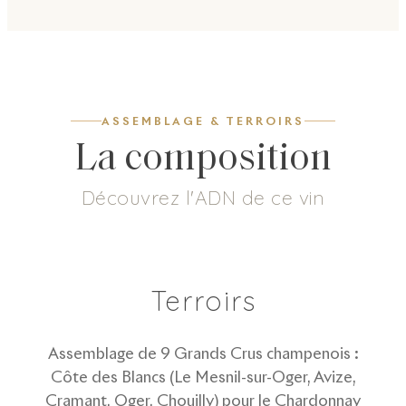
ASSEMBLAGE & TERROIRS
La composition
Découvrez l'ADN de ce vin
7
g/L
55
%
45
%
Dosage
Chardonnay
Pinot Noir
Terroirs
Assemblage de 9 Grands Crus champenois :
Côte des Blancs (Le Mesnil-sur-Oger, Avize,
Cramant, Oger, Chouilly) pour le Chardonnay