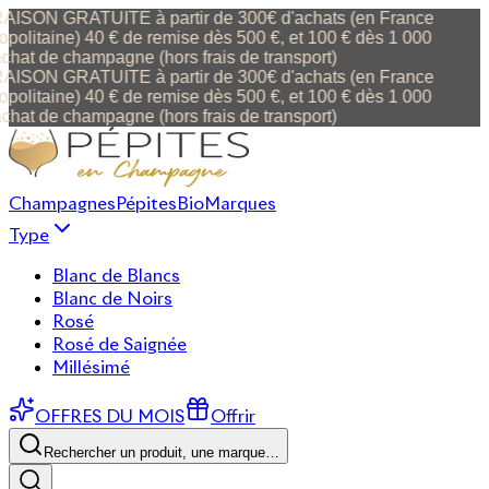
AISON GRATUITE à partir de 300€ d'achats (en France
politaine) 40 € de remise dès 500 €, et 100 € dès 1 000
chat de champagne (hors frais de transport)
AISON GRATUITE à partir de 300€ d'achats (en France
politaine) 40 € de remise dès 500 €, et 100 € dès 1 000
chat de champagne (hors frais de transport)
Champagnes
Pépites
Bio
Marques
Type
Blanc de Blancs
Blanc de Noirs
Rosé
Rosé de Saignée
Millésimé
OFFRES DU MOIS
Offrir
Rechercher un produit, une marque…