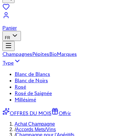
Panier
FR
Champagnes
Pépites
Bio
Marques
Type
Blanc de Blancs
Blanc de Noirs
Rosé
Rosé de Saignée
Millésimé
OFFRES DU MOIS
Offrir
Achat Champagne
/
Accords Mets/Vins
/
Champagne pour l'Apéritifs