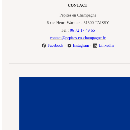
CONTACT
Pépites en Champagne
6 rue Henri Warnier - 51500 TAISSY
Tél :
06 72 17 49 65
contact@pepites-en-champagne.fr
Facebook
·
Instagram
·
LinkedIn