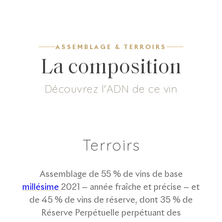
ASSEMBLAGE & TERROIRS
La composition
Découvrez l'ADN de ce vin
11
%
7
g/L
54
%
35
%
Pinot
Dosage
Chardonnay
Pinot Noir
Meunier
Terroirs
Assemblage de 55 % de vins de base
millésime
2021 — année fraîche et précise — et
de 45 % de vins de réserve, dont 35 % de
Réserve Perpétuelle perpétuant des