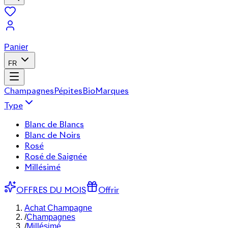
Panier
FR
Champagnes
Pépites
Bio
Marques
Type
Blanc de Blancs
Blanc de Noirs
Rosé
Rosé de Saignée
Millésimé
OFFRES DU MOIS
Offrir
Achat Champagne
/
Champagnes
/
Millésimé