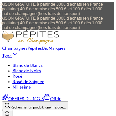
AISON GRATUITE à partir de 300€ d'achats (en France
politaine) 40 € de remise dès 500 €, et 100 € dès 1 000
chat de champagne (hors frais de transport)
AISON GRATUITE à partir de 300€ d'achats (en France
politaine) 40 € de remise dès 500 €, et 100 € dès 1 000
chat de champagne (hors frais de transport)
Champagnes
Pépites
Bio
Marques
Type
Blanc de Blancs
Blanc de Noirs
Rosé
Rosé de Saignée
Millésimé
OFFRES DU MOIS
Offrir
Rechercher un produit, une marque…