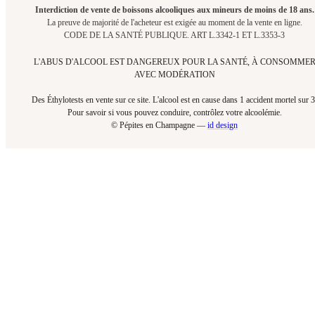
Interdiction de vente de boissons alcooliques aux mineurs de moins de 18 ans.
La preuve de majorité de l'acheteur est exigée au moment de la vente en ligne.
CODE DE LA SANTÉ PUBLIQUE. ART L.3342-1 ET L.3353-3
L'ABUS D'ALCOOL EST DANGEREUX POUR LA SANTÉ, À CONSOMME
AVEC MODÉRATION
Des Éthylotests en vente sur ce site. L'alcool est en cause dans 1 accident mortel sur 3
Pour savoir si vous pouvez conduire, contrôlez votre alcoolémie.​
© Pépites en Champagne —
id design