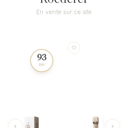
En vente sur ce site
93
92
100
100