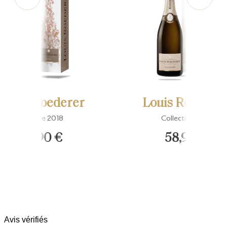
Louis Roederer
Louis Roedere
Vintage 2018
Collection 244
89,90 €
58,90 €
Avis vérifiés