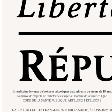
Interdiction de vente de boissons alcooliques aux mineurs de moins de 18 ans.
La preuve de majorité de l'acheteur est exigée au moment de la vente en ligne.
CODE DE LA SANTÉ PUBLIQUE. ART L.3342-1 ET L.3353-3
L'ABUS D'ALCOOL EST DANGEREUX POUR LA SANTÉ, À CONSOMME