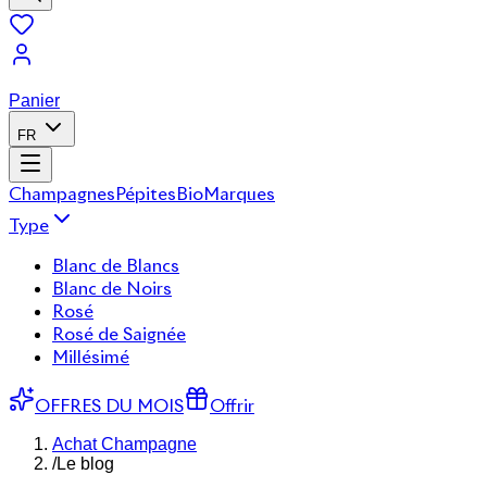
Panier
FR
Champagnes
Pépites
Bio
Marques
Type
Blanc de Blancs
Blanc de Noirs
Rosé
Rosé de Saignée
Millésimé
OFFRES DU MOIS
Offrir
Achat Champagne
/
Le blog