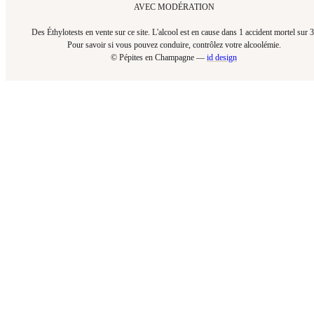
AVEC MODÉRATION
Des Éthylotests en vente sur ce site. L'alcool est en cause dans 1 accident mortel sur 3
Pour savoir si vous pouvez conduire, contrôlez votre alcoolémie.​
© Pépites en Champagne —
id design