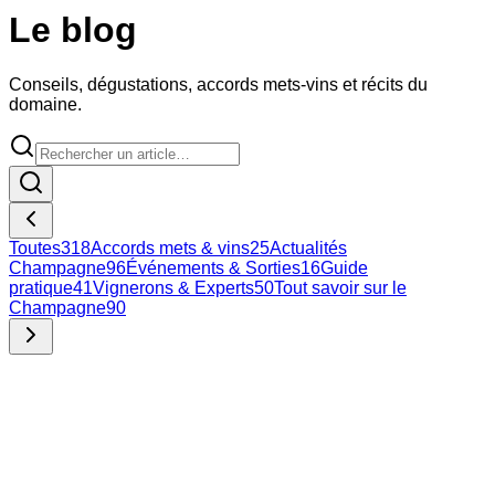
Le blog
Conseils, dégustations, accords mets-vins et récits du
domaine.
Toutes
318
Accords mets & vins
25
Actualités
Champagne
96
Événements & Sorties
16
Guide
pratique
41
Vignerons & Experts
50
Tout savoir sur le
Champagne
90
27 juillet 2026
Apprendre la dégustation en Rhône-Alpes : voyage au cœur
d’un vignoble pluriel
De la syrah du Rhône septentrional au gamay du Beaujolais
jusqu’aux cépages alpins de Savoie, Rhône-Alpes est un
terrain d’apprentissage idéal pour qui veut s’initier à la
dégustation.