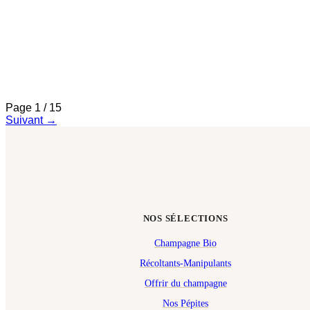
3 décembre 2025
Comment reconnaître un grand vin de la rive gauche ?
Sols de graves, Cabernet Sauvignon, graphite et cèdre :
derrière chaque grand vin de la rive gauche se cachent des
marqueurs précis à identifier.
Page
1
/
15
Suivant
→
NOS SÉLECTIONS
Champagne Bio
Récoltants-Manipulants
Offrir du champagne
Nos Pépites