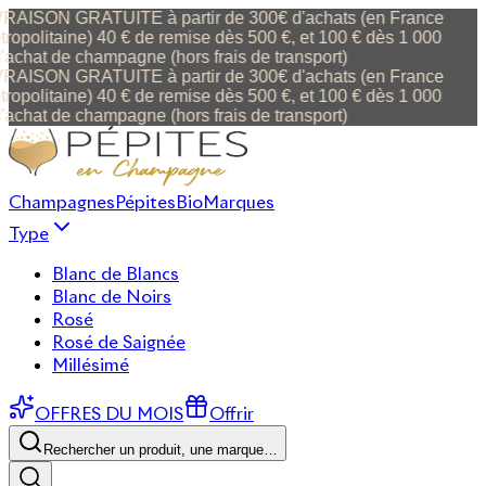
VRAISON GRATUITE à partir de 300€ d'achats (en France
ropolitaine) 40 € de remise dès 500 €, et 100 € dès 1 000
'achat de champagne (hors frais de transport)
VRAISON GRATUITE à partir de 300€ d'achats (en France
ropolitaine) 40 € de remise dès 500 €, et 100 € dès 1 000
'achat de champagne (hors frais de transport)
Champagnes
Pépites
Bio
Marques
Type
Blanc de Blancs
Blanc de Noirs
Rosé
Rosé de Saignée
Millésimé
OFFRES DU MOIS
Offrir
Rechercher un produit, une marque…