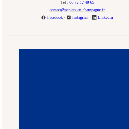
Tél :
06 72 17 49 65
contact@pepites-en-champagne.fr
Facebook
·
Instagram
·
LinkedIn