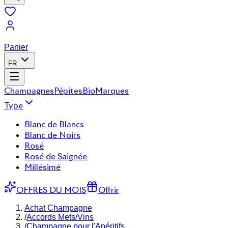
Panier
FR
Champagnes
Pépites
Bio
Marques
Type
Blanc de Blancs
Blanc de Noirs
Rosé
Rosé de Saignée
Millésimé
OFFRES DU MOIS
Offrir
Achat Champagne
/
Accords Mets/Vins
/
Champagne pour l'Apéritifs