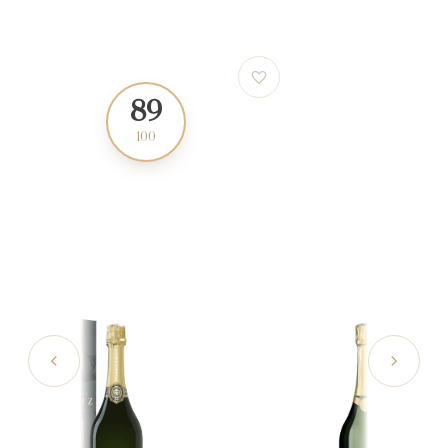
89
95
100
100