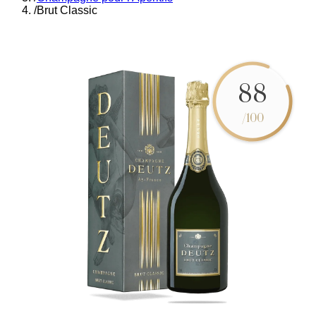
/
Brut Classic
88
/100