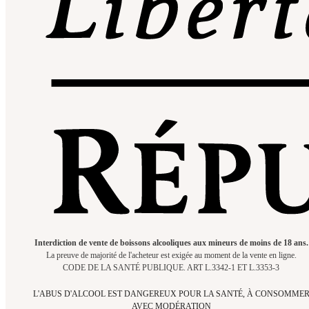
Interdiction de vente de boissons alcooliques aux mineurs de moins de 18 ans.
La preuve de majorité de l'acheteur est exigée au moment de la vente en ligne.
CODE DE LA SANTÉ PUBLIQUE. ART L.3342-1 ET L.3353-3
L'ABUS D'ALCOOL EST DANGEREUX POUR LA SANTÉ, À CONSOMME
AVEC MODÉRATION