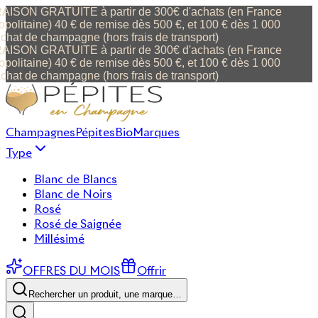
ISON GRATUITE à partir de 300€ d'achats (en France
politaine) 40 € de remise dès 500 €, et 100 € dès 1 000
chat de champagne (hors frais de transport)
ISON GRATUITE à partir de 300€ d'achats (en France
politaine) 40 € de remise dès 500 €, et 100 € dès 1 000
chat de champagne (hors frais de transport)
Champagnes
Pépites
Bio
Marques
Type
Blanc de Blancs
Blanc de Noirs
Rosé
Rosé de Saignée
Millésimé
OFFRES DU MOIS
Offrir
Rechercher un produit, une marque…