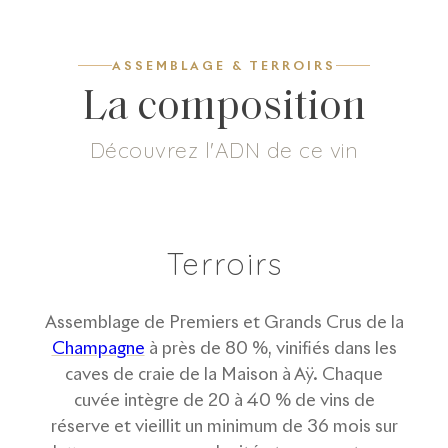
ASSEMBLAGE & TERROIRS
La composition
Découvrez l'ADN de ce vin
9
g/L
38
%
30
%
32
%
Dosage
Pinot Noir
Chardonnay
Pinot Meunier
Terroirs
Assemblage de Premiers et Grands Crus de la
Champagne
à près de 80 %, vinifiés dans les
caves de craie de la Maison à Aÿ. Chaque
cuvée intègre de 20 à 40 % de vins de
réserve et vieillit un minimum de 36 mois sur