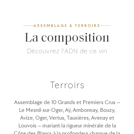
ASSEMBLAGE & TERROIRS
La composition
Découvrez l'ADN de ce vin
9
g/L
57
%
43
%
Dosage
Pinot Noir
Chardonnay
Terroirs
Assemblage de 10 Grands et Premiers Crus —
Le Mesnil-sur-Oger, Aÿ, Ambonnay, Bouzy,
Avize, Oger, Vertus, Tauxières, Avenay et
Louvois — mariant la rigueur minérale de la
Côte des Blancs à la profondeur charnue de la