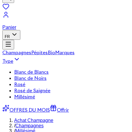
Panier
FR
Champagnes
Pépites
Bio
Marques
Type
Blanc de Blancs
Blanc de Noirs
Rosé
Rosé de Saignée
Millésimé
OFFRES DU MOIS
Offrir
Achat Champagne
/
Champagnes
/
Millésimé