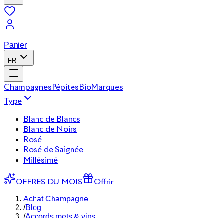
Panier
FR
Champagnes
Pépites
Bio
Marques
Type
Blanc de Blancs
Blanc de Noirs
Rosé
Rosé de Saignée
Millésimé
OFFRES DU MOIS
Offrir
Achat Champagne
/
Blog
/
Accords mets & vins