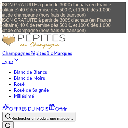
ISON GRATUITE à partir de 300€ d'achats (en France
olitaine) 40 € de remise dès 500 €, et 100 € dès 1 000
hat de champagne (hors frais de transport)
ISON GRATUITE à partir de 300€ d'achats (en France
olitaine) 40 € de remise dès 500 €, et 100 € dès 1 000
hat de champagne (hors frais de transport)
Champagnes
Pépites
Bio
Marques
Type
Blanc de Blancs
Blanc de Noirs
Rosé
Rosé de Saignée
Millésimé
OFFRES DU MOIS
Offrir
Rechercher un produit, une marque…