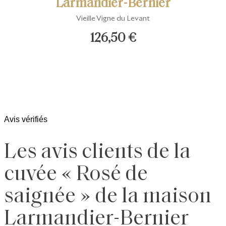
rnier
Larmandier-Bernier
Larm
nd Cru
Vieille Vigne du Levant
L
126,50 €
Avis vérifiés
Les avis clients de la
cuvée « Rosé de
saignée » de la maison
Larmandier-Bernier