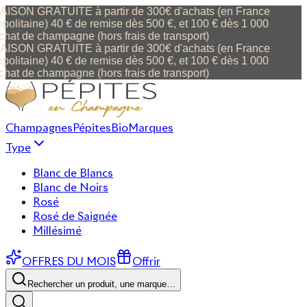
ISON GRATUITE à partir de 300€ d'achats (en France
politaine) 40 € de remise dès 500 €, et 100 € dès 1 000
chat de champagne (hors frais de transport)
ISON GRATUITE à partir de 300€ d'achats (en France
politaine) 40 € de remise dès 500 €, et 100 € dès 1 000
chat de champagne (hors frais de transport)
Champagnes
Pépites
Bio
Marques
Type
Blanc de Blancs
Blanc de Noirs
Rosé
Rosé de Saignée
Millésimé
OFFRES DU MOIS
Offrir
Rechercher un produit, une marque…