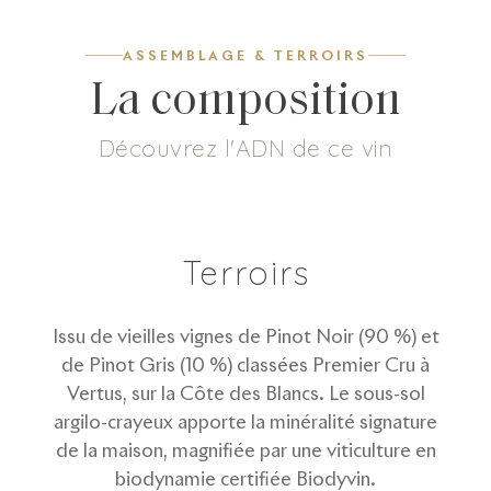
ASSEMBLAGE & TERROIRS
La composition
Découvrez l'ADN de ce vin
3
g/L
90
%
10
%
Dosage
Pinot Noir
Pinot Gris
Terroirs
Issu de vieilles vignes de Pinot Noir (90 %) et
de Pinot Gris (10 %) classées Premier Cru à
Vertus, sur la Côte des Blancs. Le sous-sol
argilo-crayeux apporte la minéralité signature
de la maison, magnifiée par une viticulture en
biodynamie certifiée Biodyvin.