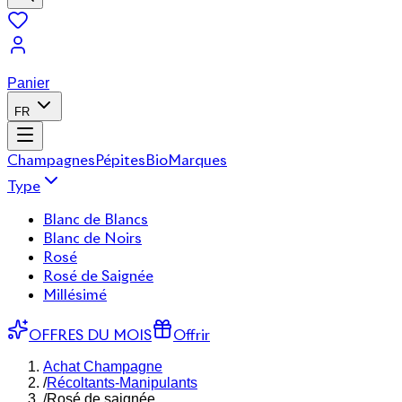
Panier
FR
Champagnes
Pépites
Bio
Marques
Type
Blanc de Blancs
Blanc de Noirs
Rosé
Rosé de Saignée
Millésimé
OFFRES DU MOIS
Offrir
Achat Champagne
/
Récoltants-Manipulants
/
Rosé de saignée