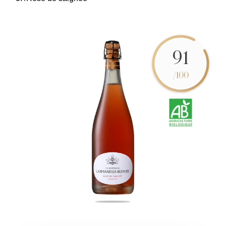
91
/100