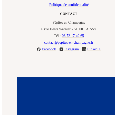
Politique de confidentialité
CONTACT
Pépites en Champagne
6 rue Henri Warnier - 51500 TAISSY
Tél :
06 72 17 49 65
contact@pepites-en-champagne.fr
Facebook
·
Instagram
·
LinkedIn