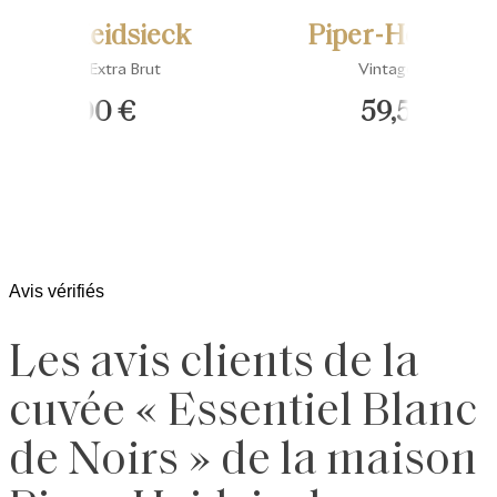
Piper-Heidsieck
Piper-Heidsiec
Essentiel Extra Brut
Vintage 2018
41,00 €
59,50 €
Avis vérifiés
Les avis clients de la
cuvée « Essentiel Blanc
de Noirs » de la maison