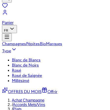
Panier
FR
Champagnes
Pépites
Bio
Marques
Type
Blanc de Blancs
Blanc de Noirs
Rosé
Rosé de Saignée
Millésimé
OFFRES DU MOIS
Offrir
Achat Champagne
/
Accords Mets/Vins
/
Plats