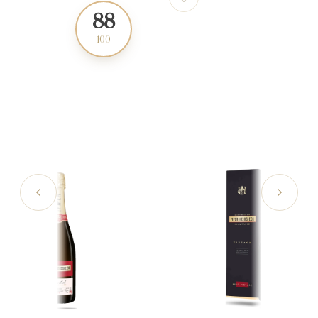
88
91
100
100