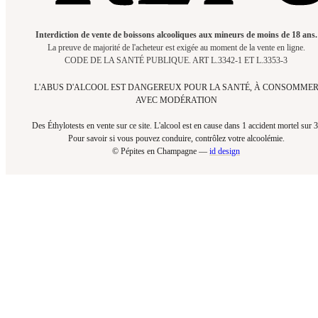
Interdiction de vente de boissons alcooliques aux mineurs de moins de 18 ans.
La preuve de majorité de l'acheteur est exigée au moment de la vente en ligne.
CODE DE LA SANTÉ PUBLIQUE. ART L.3342-1 ET L.3353-3
L'ABUS D'ALCOOL EST DANGEREUX POUR LA SANTÉ, À CONSOMME
AVEC MODÉRATION
Des Éthylotests en vente sur ce site. L'alcool est en cause dans 1 accident mortel sur 3
Pour savoir si vous pouvez conduire, contrôlez votre alcoolémie.​
© Pépites en Champagne —
id design