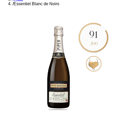
/
Essentiel Blanc de Noirs
91
/100