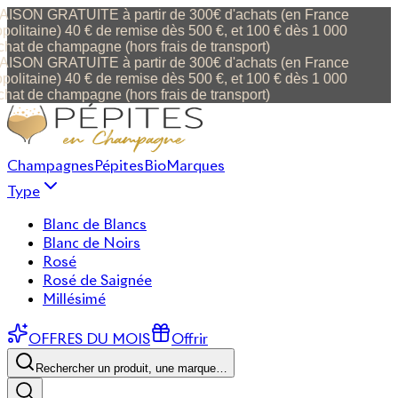
ISON GRATUITE à partir de 300€ d'achats (en France
olitaine) 40 € de remise dès 500 €, et 100 € dès 1 000
hat de champagne (hors frais de transport)
ISON GRATUITE à partir de 300€ d'achats (en France
olitaine) 40 € de remise dès 500 €, et 100 € dès 1 000
hat de champagne (hors frais de transport)
Champagnes
Pépites
Bio
Marques
Type
Blanc de Blancs
Blanc de Noirs
Rosé
Rosé de Saignée
Millésimé
OFFRES DU MOIS
Offrir
Rechercher un produit, une marque…