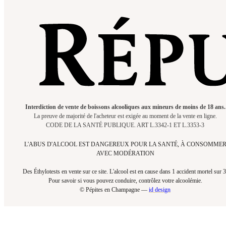
Interdiction de vente de boissons alcooliques aux mineurs de moins de 18 ans.
La preuve de majorité de l'acheteur est exigée au moment de la vente en ligne.
CODE DE LA SANTÉ PUBLIQUE. ART L.3342-1 ET L.3353-3
L'ABUS D'ALCOOL EST DANGEREUX POUR LA SANTÉ, À CONSOMME
AVEC MODÉRATION
Des Éthylotests en vente sur ce site. L'alcool est en cause dans 1 accident mortel sur 3
Pour savoir si vous pouvez conduire, contrôlez votre alcoolémie.​
© Pépites en Champagne —
id design