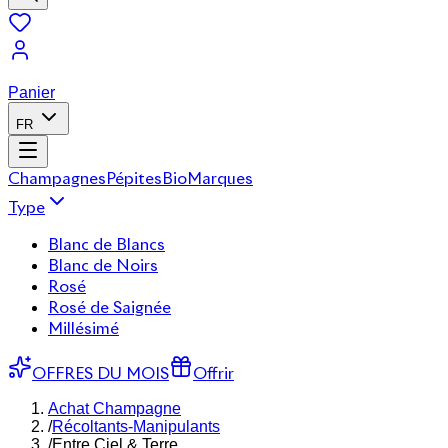
Panier
FR
Champagnes
Pépites
Bio
Marques
Type
Blanc de Blancs
Blanc de Noirs
Rosé
Rosé de Saignée
Millésimé
OFFRES DU MOIS
Offrir
Achat Champagne
/
Récoltants-Manipulants
/
Entre Ciel & Terre