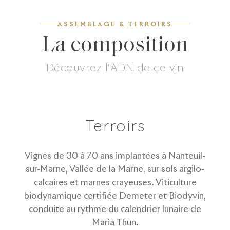
ASSEMBLAGE & TERROIRS
La composition
Découvrez l'ADN de ce vin
5
g/L
65
%
10
%
25
%
Dosage
Pinot Meunier
Pinot Noir
Chardonnay
Terroirs
Vignes de 30 à 70 ans implantées à Nanteuil-
sur-Marne, Vallée de la Marne, sur sols argilo-
calcaires et marnes crayeuses. Viticulture
biodynamique certifiée Demeter et Biodyvin,
conduite au rythme du calendrier lunaire de
Maria Thun.