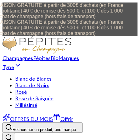
ISON GRATUITE à partir de 300€ d'achats (en France
politaine) 40 € de remise dès 500 €, et 100 € dès 1 000
chat de champagne (hors frais de transport)
ISON GRATUITE à partir de 300€ d'achats (en France
politaine) 40 € de remise dès 500 €, et 100 € dès 1 000
chat de champagne (hors frais de transport)
Champagnes
Pépites
Bio
Marques
Type
Blanc de Blancs
Blanc de Noirs
Rosé
Rosé de Saignée
Millésimé
OFFRES DU MOIS
Offrir
Rechercher un produit, une marque…