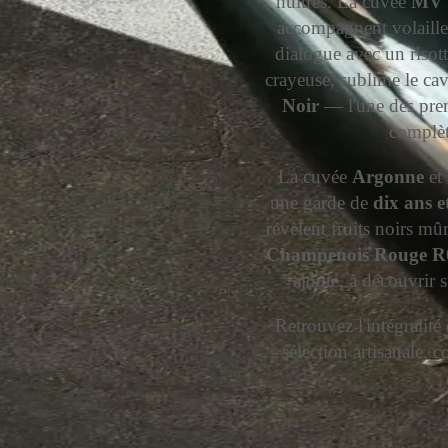
huîtres. La cuvée
MV
accompagnent volaille 
dialogue avec un risot
crayeuse, sublime le cav
Noir
— l'une des pre
complèt
La cuvée
Argonne
et 
une garde de
dix ans e
révèlent fruits noirs mû
Champenois Rouge R
ajouté, à découvrir 
Retrouvez l'intégralit
sélection artisanale, 