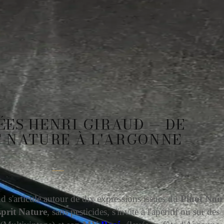
ÉES HENRI GIRAUD — DE
T NATURE À L'ARGONNE
s'articule autour de dix expressions issues du
Pinot Noir
prit Nature
, sans pesticides, s'invite à l'apéritif ou sur des