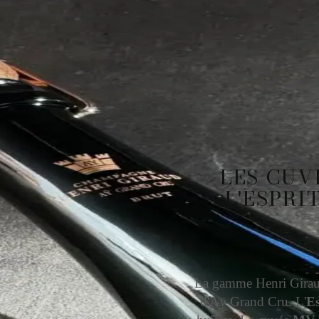
LES CUV
L'ESPRI
La gamme Henri Giraud 
d'Aÿ Grand Cru. L'
Es