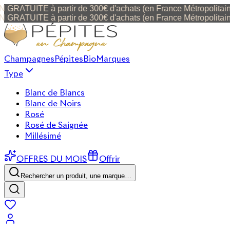
UITE à partir de 300€ d'achats (en France Métropolitaine) 40 
UITE à partir de 300€ d'achats (en France Métropolitaine) 40 
Champagnes
Pépites
Bio
Marques
Type
Blanc de Blancs
Blanc de Noirs
Rosé
Rosé de Saignée
Millésimé
OFFRES DU MOIS
Offrir
Rechercher un produit, une marque…