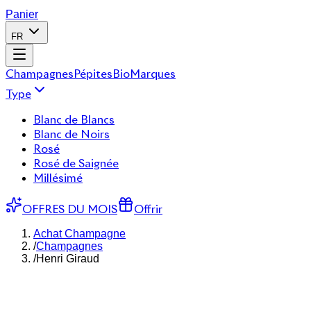
Panier
FR
Champagnes
Pépites
Bio
Marques
Type
Blanc de Blancs
Blanc de Noirs
Rosé
Rosé de Saignée
Millésimé
OFFRES DU MOIS
Offrir
Achat Champagne
/
Champagnes
/
Henri Giraud