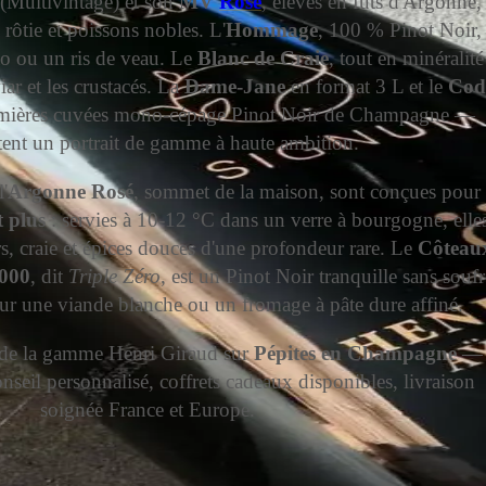
(Multivintage) et son
MV
Rosé
, élevés en fûts d'Argonne,
rôtie et poissons nobles. L'
Hommage
, 100 % Pinot Noir,
to ou un ris de veau. Le
Blanc de Craie
, tout en minéralité
iar et les crustacés. La
Dame-Jane
en format 3 L et le
Cod
mières cuvées mono-cépage Pinot Noir de Champagne —
ent un portrait de gamme à haute ambition.
l'
Argonne Rosé
, sommet de la maison, sont conçues pour
t plus
: servies à 10-12 °C dans un verre à bourgogne, elle
rs, craie et épices douces d'une profondeur rare. Le
Côteau
000
, dit
Triple Zéro
, est un Pinot Noir tranquille sans soufr
sur une viande blanche ou un fromage à pâte dure affiné.
é de la gamme Henri Giraud sur
Pépites en Champagne
—
conseil personnalisé, coffrets cadeaux disponibles, livraison
soignée France et Europe.