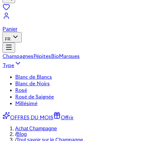
Panier
FR
Champagnes
Pépites
Bio
Marques
Type
Blanc de Blancs
Blanc de Noirs
Rosé
Rosé de Saignée
Millésimé
OFFRES DU MOIS
Offrir
Achat Champagne
/
Blog
/
Tout savoir sur le Champagne