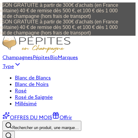
ON GRATUITE à partir de 300€ d'achats (en France
litaine) 40 € de remise dès 500 €, et 100 € dès 1 000
at de champagne (hors frais de transport)
ON GRATUITE à partir de 300€ d'achats (en France
litaine) 40 € de remise dès 500 €, et 100 € dès 1 000
at de champagne (hors frais de transport)
Champagnes
Pépites
Bio
Marques
Type
Blanc de Blancs
Blanc de Noirs
Rosé
Rosé de Saignée
Millésimé
OFFRES DU MOIS
Offrir
Rechercher un produit, une marque…