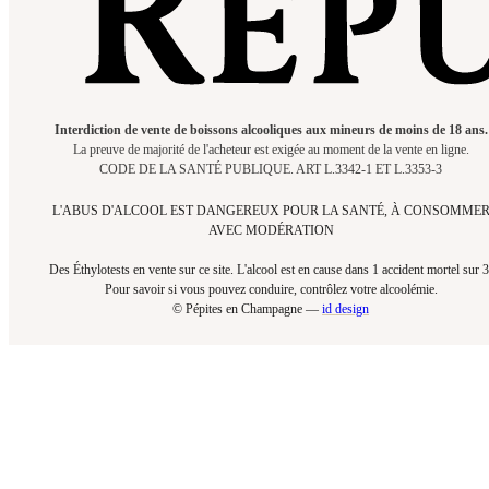
Interdiction de vente de boissons alcooliques aux mineurs de moins de 18 ans.
La preuve de majorité de l'acheteur est exigée au moment de la vente en ligne.
CODE DE LA SANTÉ PUBLIQUE. ART L.3342-1 ET L.3353-3
L'ABUS D'ALCOOL EST DANGEREUX POUR LA SANTÉ, À CONSOMME
AVEC MODÉRATION
Des Éthylotests en vente sur ce site. L'alcool est en cause dans 1 accident mortel sur 3
Pour savoir si vous pouvez conduire, contrôlez votre alcoolémie.​
© Pépites en Champagne —
id design