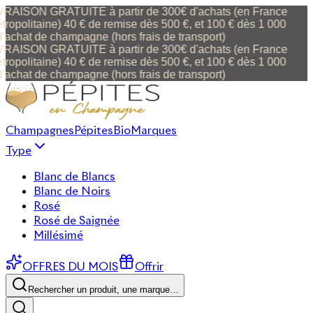
VRAISON GRATUITE à partir de 300€ d'achats (en France
tropolitaine) 40 € de remise dès 500 €, et 100 € dès 1 000
d'achat de champagne (hors frais de transport)
VRAISON GRATUITE à partir de 300€ d'achats (en France
tropolitaine) 40 € de remise dès 500 €, et 100 € dès 1 000
d'achat de champagne (hors frais de transport)
Champagnes
Pépites
Bio
Marques
Type
Blanc de Blancs
Blanc de Noirs
Rosé
Rosé de Saignée
Millésimé
OFFRES DU MOIS
Offrir
Rechercher un produit, une marque…